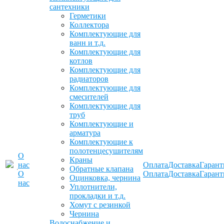
сантехники
Герметики
Коллектора
Комплектующие для
ванн и т.д.
Комплектующие для
котлов
Комплектующие для
радиаторов
Комплектующие для
смесителей
Комплектующие для
труб
Комплектующие и
арматура
Комплектующие к
полотенцесушителям
О
Краны
нас
Оплата
Доставка
Гарант
Обратные клапана
О
Оплата
Доставка
Гарант
Оцинковка, чернина
нас
Уплотнители,
прокладки и т.д.
Хомут с резинкой
Чернина
Водоснабжение и