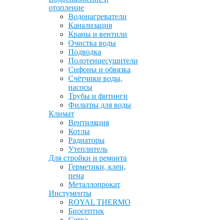
отопление
Водонагреватели
Канализация
Краны и вентили
Очистка воды
Подводка
Полотенцесушители
Сифоны и обвязка
Счётчики воды,
насосы
Трубы и фитинги
Фильтры для воды
Климат
Вентиляция
Котлы
Радиаторы
Утеплитель
Для стройки и ремонта
Герметики, клеи,
пена
Металлопрокат
Инстументы
ROYAL THERMO
Биосептик
Сетка