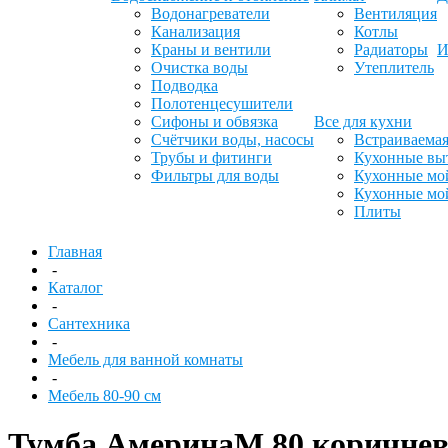
Водонагреватели
Вентиляция
Канализация
Котлы
Краны и вентили
Радиаторы
И
Очистка воды
Утеплитель
Подводка
Полотенцесушители
Сифоны и обвязка
Все для кухни
Счётчики воды, насосы
Встраиваемая
Трубы и фитинги
Кухонные вы
Фильтры для воды
Кухонные мо
Кухонные мо
Плиты
Главная
-
Каталог
-
Сантехника
-
Мебель для ванной комнаты
-
Мебель 80-90 см
Тумба АмеринаМ 80 коричнев