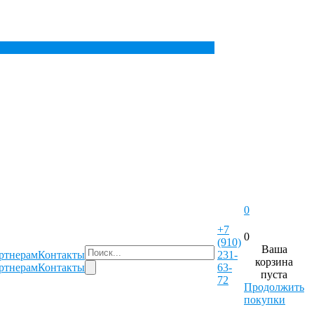
0
+7
0
(910)
Ваша
ртнерам
Контакты
231-
корзина
ртнерам
Контакты
63-
пуста
72
Продолжить
покупки