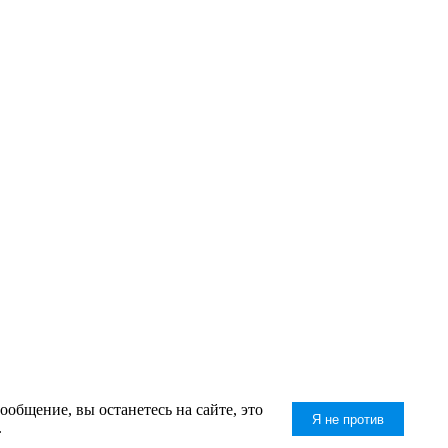
общение, вы останетесь на сайте, это
Я не против
.