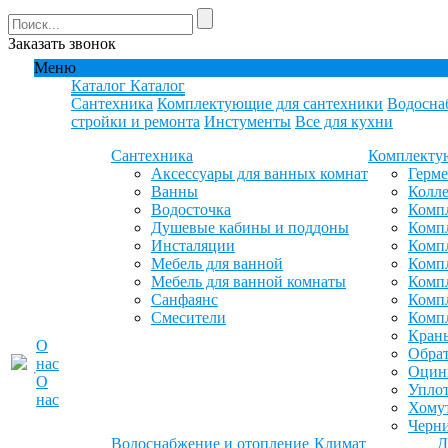
Заказать звонок
Меню
Каталог
Каталог
Сантехника
Комплектующие для сантехники
Водосна
стройки и ремонта
Инстументы
Все для кухни
Сантехника
Комплекту
Аксессуары для ванных комнат
Герм
Ванны
Колле
Водосточка
Компл
Душевые кабины и поддоны
Компл
Инсталяции
Компл
Мебель для ванной
Компл
Мебель для ванной комнаты
Комп
Санфаянс
Комп
Смесители
Комп
Кран
О
Обрат
нас
Оцинк
О
Уплот
нас
Хомут
Черн
Водоснабжение и отопление
Климат
Д