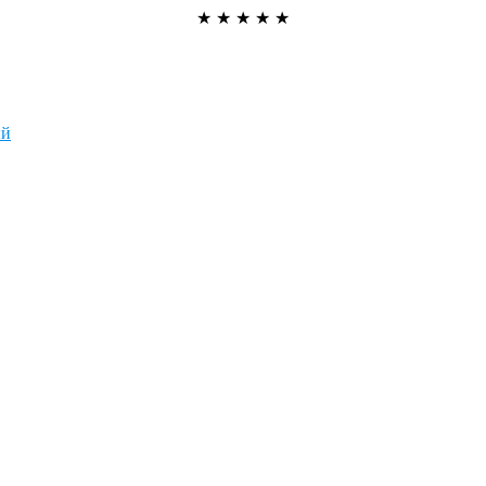
★
★
★
★
★