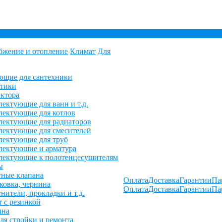
бжение и отопление
Климат
Для
ющие для сантехники
етики
ктора
ектующие для ванн и т.д.
ектующие для котлов
ектующие для радиаторов
ектующие для смесителей
лектующие для труб
лектующие и арматура
лектующие к полотенцесушителям
ы
ные клапана
Оплата
Доставка
Гарантии
Па
овка, чернина
Оплата
Доставка
Гарантии
Па
нители, прокладки и т.д.
 с резинкой
ина
ля стройки и ремонта