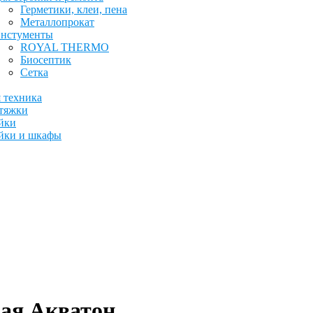
Герметики, клеи, пена
Металлопрокат
нстументы
ROYAL THERMO
Биосептик
Сетка
 техника
тяжки
йки
йки и шкафы
ая Акватон