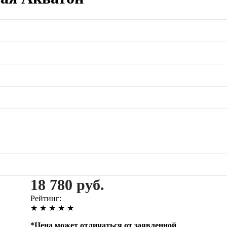
18 780 руб.
Рейтинг:
★
★
★
★
★
*
Цена может отличаться от заявленной