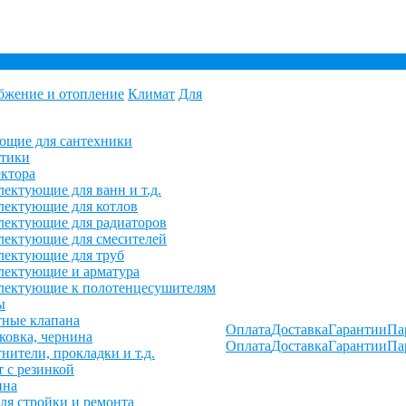
бжение и отопление
Климат
Для
ющие для сантехники
етики
ктора
ектующие для ванн и т.д.
ектующие для котлов
ектующие для радиаторов
ектующие для смесителей
лектующие для труб
лектующие и арматура
лектующие к полотенцесушителям
ы
ные клапана
Оплата
Доставка
Гарантии
Па
овка, чернина
Оплата
Доставка
Гарантии
Па
нители, прокладки и т.д.
 с резинкой
ина
ля стройки и ремонта