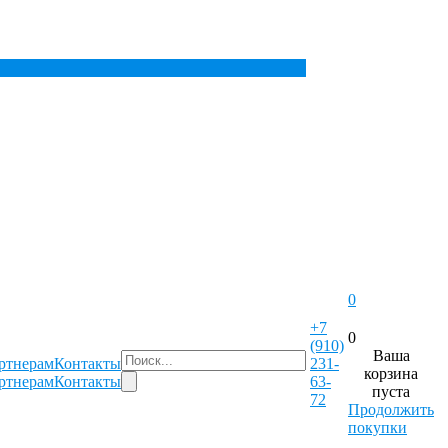
0
+7
0
(910)
Ваша
ртнерам
Контакты
231-
корзина
ртнерам
Контакты
63-
пуста
72
Продолжить
покупки