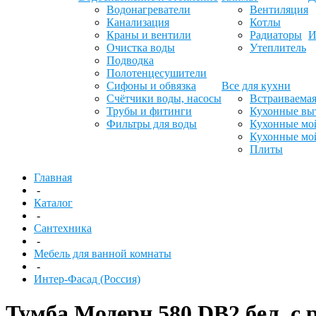
Водонагреватели
Вентиляция
Канализация
Котлы
Краны и вентили
Радиаторы
И
Очистка воды
Утеплитель
Подводка
Полотенцесушители
Сифоны и обвязка
Все для кухни
Счётчики воды, насосы
Встраиваемая
Трубы и фитинги
Кухонные вы
Фильтры для воды
Кухонные мо
Кухонные мо
Плиты
Главная
-
Каталог
-
Сантехника
-
Мебель для ванной комнаты
-
Интер-Фасад (Россия)
Тумба Модерн 580 DB2 бел, с