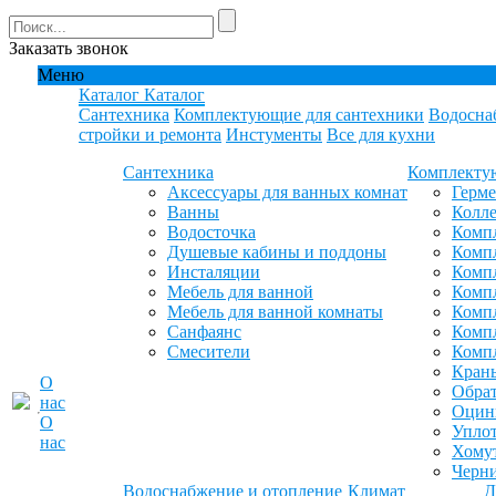
Заказать звонок
Меню
Каталог
Каталог
Сантехника
Комплектующие для сантехники
Водосна
стройки и ремонта
Инстументы
Все для кухни
Сантехника
Комплекту
Аксессуары для ванных комнат
Герм
Ванны
Колле
Водосточка
Компл
Душевые кабины и поддоны
Компл
Инсталяции
Компл
Мебель для ванной
Компл
Мебель для ванной комнаты
Комп
Санфаянс
Комп
Смесители
Комп
Кран
О
Обрат
нас
Оцинк
О
Уплот
нас
Хомут
Черн
Водоснабжение и отопление
Климат
Д