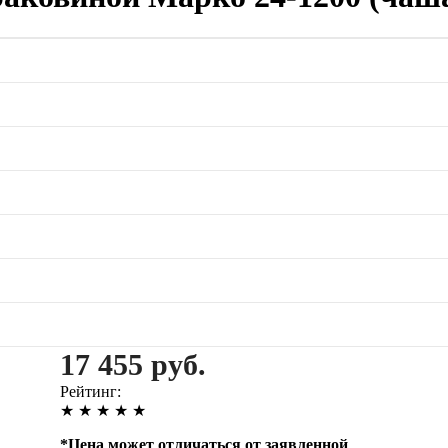
17 455 руб.
Рейтинг:
★
★
★
★
★
*
Цена может отличаться от заявленной