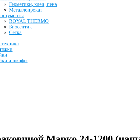
Герметики, клеи, пена
Металлопрокат
нстументы
ROYAL THERMO
Биосептик
Сетка
 техника
тяжки
йки
йки и шкафы
 раковиной Марко 24-1200 (ча