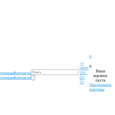
0
+7
0
(910)
Ваша
ртнерам
Контакты
231-
корзина
ртнерам
Контакты
63-
пуста
72
Продолжить
покупки