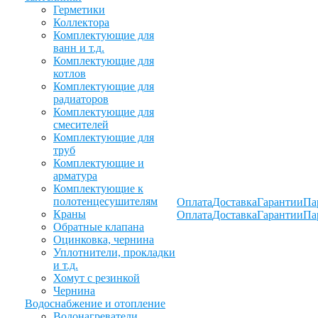
Герметики
Коллектора
Комплектующие для
ванн и т.д.
Комплектующие для
котлов
Комплектующие для
радиаторов
Комплектующие для
смесителей
Комплектующие для
труб
Комплектующие и
арматура
Комплектующие к
полотенцесушителям
Оплата
Доставка
Гарантии
Па
Краны
Оплата
Доставка
Гарантии
Па
Обратные клапана
Оцинковка, чернина
Уплотнители, прокладки
и т.д.
Хомут с резинкой
Чернина
Водоснабжение и отопление
Водонагреватели