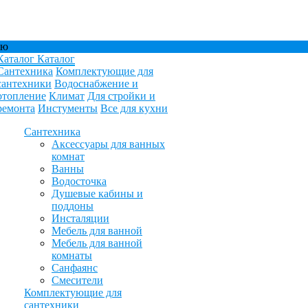
ню
Каталог
Каталог
Сантехника
Комплектующие для
сантехники
Водоснабжение и
отопление
Климат
Для стройки и
ремонта
Инстументы
Все для кухни
Сантехника
Аксессуары для ванных
комнат
Ванны
Водосточка
Душевые кабины и
поддоны
Инсталяции
Мебель для ванной
Мебель для ванной
комнаты
Санфаянс
Смесители
Комплектующие для
сантехники