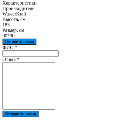
Характеристики
Производитель
WasserKraft
Высота, см
185
Размер, см
90*90
Оставить отзыв
Ваш отзыв был отправлен!
ФИО
*
Отзыв
*
Отправить отзыв