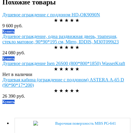
Похожие товары
Душевое ограждение с поддоном HD-OК9090N
★
★
★
★
★
9 600 руб.
Купить
Душевое ограждение, одна раздвижная дверь, трапеция,
стекло матовое, 90*90*195 см, Mirro, IDDIS, M30T099i23
★
★
★
★
★
24 080 руб.
Купить
Душевое ограждение Isen 26S00 (800*800*1850) WasserKraft
★
★
★
★
★
Нет в наличии
Душевая кабина (ограждение с поддоном) ASTERA А-65 D
(90*90*17*200)
★
★
★
★
★
26 390 руб.
Купить
Варочная поверхность MBS PG-641