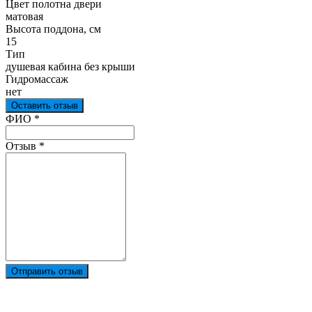
Цвет полотна двери
матовая
Высота поддона, см
15
Тип
душевая кабина без крыши
Гидромассаж
нет
Оставить отзыв
Ваш отзыв был отправлен!
ФИО
*
Отзыв
*
Отправить отзыв