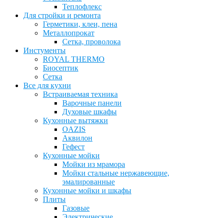
Теплофлекс
Для стройки и ремонта
Герметики, клеи, пена
Металлопрокат
Сетка, проволока
Инстументы
ROYAL THERMO
Биосептик
Сетка
Все для кухни
Встраиваемая техника
Варочные панели
Духовые шкафы
Кухонные вытяжки
OAZIS
Аквилон
Гефест
Кухонные мойки
Мойки из мрамора
Мойки стальные нержавеющие,
эмалированные
Кухонные мойки и шкафы
Плиты
Газовые
Электрические