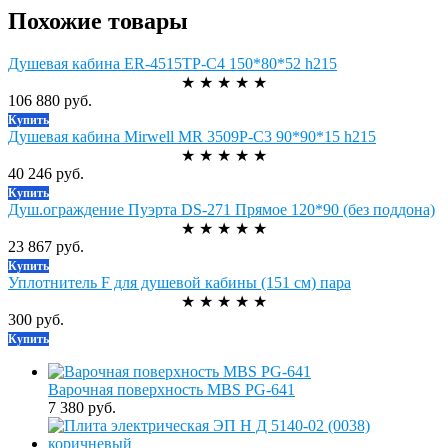
Похожие товары
Душевая кабина ER-4515TP-C4 150*80*52 h215
★
★
★
★
★
106 880 руб.
Купить
Душевая кабина Mirwell MR 3509P-C3 90*90*15 h215
★
★
★
★
★
40 246 руб.
Купить
Душ.ограждение Пуэрта DS-271 Прямое 120*90 (без поддона)
★
★
★
★
★
23 867 руб.
Купить
Уплотнитель F для душевой кабины (151 см) пара
★
★
★
★
★
300 руб.
Купить
Варочная поверхность MBS PG-641
7 380 руб.