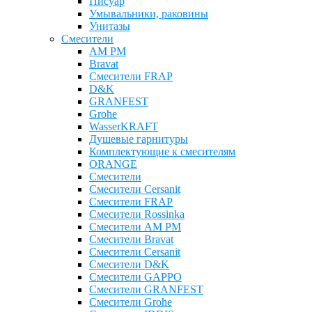
Писуар
Умывальники, раковины
Унитазы
Смесители
AM PM
Bravat
Cмесители FRAP
D&K
GRANFEST
Grohe
WasserKRAFT
Душевые гарнитуры
Комплектующие к смесителям
ОRANGE
Смесители
Смесители Cersanit
Смесители FRAP
Смесители Rossinka
Смесители AM PM
Смесители Bravat
Смесители Cersanit
Смесители D&K
Смесители GAPPO
Смесители GRANFEST
Смесители Grohe