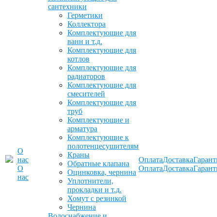
сантехники
Герметики
Коллектора
Комплектующие для
ванн и т.д.
Комплектующие для
котлов
Комплектующие для
радиаторов
Комплектующие для
смесителей
Комплектующие для
труб
Комплектующие и
арматура
Комплектующие к
полотенцесушителям
О
Краны
нас
Оплата
Доставка
Гарант
Обратные клапана
О
Оплата
Доставка
Гарант
Оцинковка, чернина
нас
Уплотнители,
прокладки и т.д.
Хомут с резинкой
Чернина
Водоснабжение и