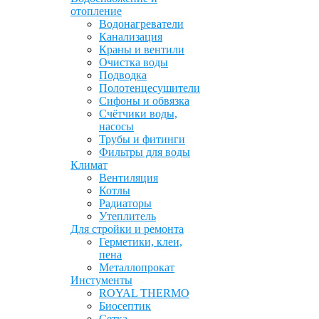
отопление
Водонагреватели
Канализация
Краны и вентили
Очистка воды
Подводка
Полотенцесушители
Сифоны и обвязка
Счётчики воды,
насосы
Трубы и фитинги
Фильтры для воды
Климат
Вентиляция
Котлы
Радиаторы
Утеплитель
Для стройки и ремонта
Герметики, клеи,
пена
Металлопрокат
Инстументы
ROYAL THERMO
Биосептик
Сетка