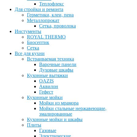
Теплофлекс
Для стройки и ремонта
Герметики, клеи, пена
Металлопрокат
Сетка, проволока
Инстументы
ROYAL THERMO
Биосептик
Сетка
Все для кухни
Встраиваемая техника
Варочные панели
Духовые шкафы
Кухонные вытяжки
OAZIS
Аквилон
Гефест
Кухонные мойки
Мойки из мрамора
Мойки стальные нержавеющие,
эмалированные
Кухонные мойки и шкафы
Плиты
Газовые
Электрические