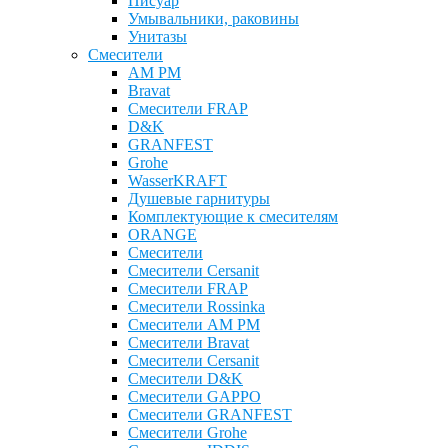
Писуар
Умывальники, раковины
Унитазы
Смесители
AM PM
Bravat
Cмесители FRAP
D&K
GRANFEST
Grohe
WasserKRAFT
Душевые гарнитуры
Комплектующие к смесителям
ОRANGE
Смесители
Смесители Cersanit
Смесители FRAP
Смесители Rossinka
Смесители AM PM
Смесители Bravat
Смесители Cersanit
Смесители D&K
Смесители GAPPO
Смесители GRANFEST
Смесители Grohe