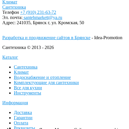
Климат
Сантехника
Телефон
+7 (910) 231-63-72
Эл. почта:
santehmarkett@ya.ru
Адрес:
241035, Брянск г,
ул. Кромская, 50
Разработка и продвижение сайтов в Брянске
- Idea-Promotion
Сантехника © 2013 - 2026
Каталог
Сантехника
Климат
Водоснабжение и отопление
Комплектующие для сантехники
Все для кухни
Инструменты
Информация
Доставка
Гарантии
Оплата
Реквизиты