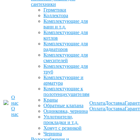
сантехники
Герметики
Коллектора
Комплектующие для
ванн и т.д.
Комплектующие для
котлов
Комплектующие для
радиаторов
Комплектующие для
смесителей
Комплектующие для
труб
Комплектующие и
арматура
Комплектующие к
полотенцесушителям
О
Краны
нас
Оплата
Доставка
Гарант
Обратные клапана
О
Оплата
Доставка
Гарант
Оцинковка, чернина
нас
Уплотнители,
прокладки и т.д.
Хомут с резинкой
Чернина
Водоснабжение и