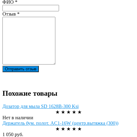
Ваш отзыв был отправлен!
ФИО
*
Отзыв
*
Отправить отзыв
Похожие товары
Дозатор для мыла SD 1628В-300 Ksi
★
★
★
★
★
Нет в наличии
Держатель бум. полот. AC1-16W (центр.вытяжка (300))
★
★
★
★
★
1 050 руб.