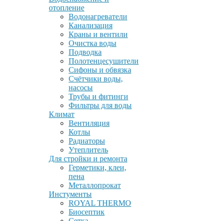
отопление
Водонагреватели
Канализация
Краны и вентили
Очистка воды
Подводка
Полотенцесушители
Сифоны и обвязка
Счётчики воды,
насосы
Трубы и фитинги
Фильтры для воды
Климат
Вентиляция
Котлы
Радиаторы
Утеплитель
Для стройки и ремонта
Герметики, клеи,
пена
Металлопрокат
Инстументы
ROYAL THERMO
Биосептик
Сетка