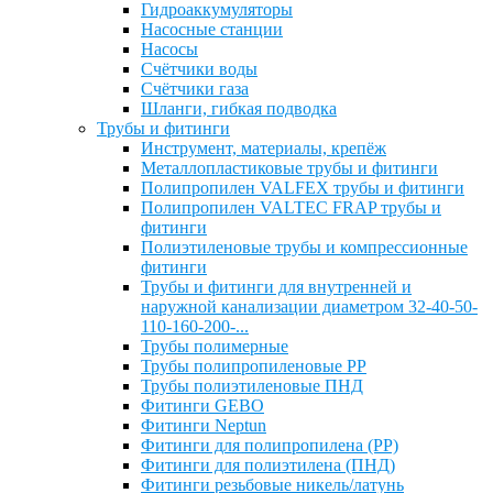
Гидроаккумуляторы
Насосные станции
Насосы
Счётчики воды
Счётчики газа
Шланги, гибкая подводка
Трубы и фитинги
Инструмент, материалы, крепёж
Металлопластиковые трубы и фитинги
Полипропилен VALFEX трубы и фитинги
Полипропилен VALTEC FRAP трубы и
фитинги
Полиэтиленовые трубы и компрессионные
фитинги
Трубы и фитинги для внутренней и
наружной канализации диаметром 32-40-50-
110-160-200-...
Трубы полимерные
Трубы полипропиленовые PP
Трубы полиэтиленовые ПНД
Фитинги GEBO
Фитинги Neptun
Фитинги для полипропилена (PP)
Фитинги для полиэтилена (ПНД)
Фитинги резьбовые никель/латунь