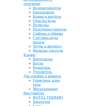
отопление
Водонагреватели
Канализация
Краны и вентили
Очистка воды
Подводка
Полотенцесушители
Сифоны и обвязка
Счётчики воды,
насосы
Трубы и фитинги
Фильтры для воды
Климат
Вентиляция
Котлы
Радиаторы
Утеплитель
Для стройки и ремонта
Герметики, клеи,
пена
Металлопрокат
Инстументы
ROYAL THERMO
Биосептик
Сетка