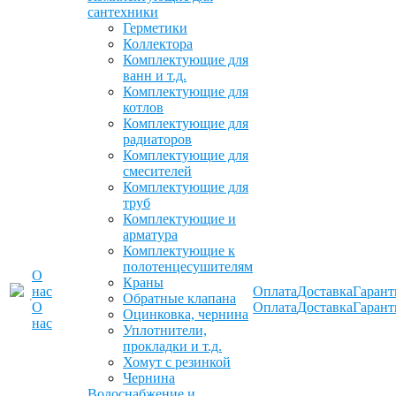
сантехники
Герметики
Коллектора
Комплектующие для
ванн и т.д.
Комплектующие для
котлов
Комплектующие для
радиаторов
Комплектующие для
смесителей
Комплектующие для
труб
Комплектующие и
арматура
Комплектующие к
полотенцесушителям
О
Краны
нас
Оплата
Доставка
Гарант
Обратные клапана
О
Оплата
Доставка
Гарант
Оцинковка, чернина
нас
Уплотнители,
прокладки и т.д.
Хомут с резинкой
Чернина
Водоснабжение и