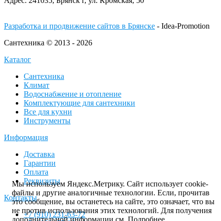
Адрес:
241035, Брянск г,
ул. Кромская, 50
Разработка и продвижение сайтов в Брянске
- Idea-Promotion
Сантехника © 2013 - 2026
Каталог
Сантехника
Климат
Водоснабжение и отопление
Комплектующие для сантехники
Все для кухни
Инструменты
Информация
Доставка
Гарантии
Оплата
Реквизиты
Мы используем Яндекс.Метрику. Сайт использует cookie-
файлы и другие аналогичные технологии. Если, прочитав
Контакты
это сообщение, вы останетесь на сайте, это означает, что вы
не против использования этих технологий. Для получения
+7 (910) 231-63-72
дополнительной информации см.
Подробнее
.