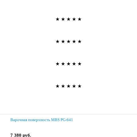
★
★
★
★
★
★
★
★
★
★
★
★
★
★
★
★
★
★
★
★
Варочная поверхность MBS PG-641
7 380 руб.