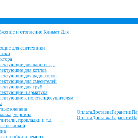
бжение и отопление
Климат
Для
ющие для сантехники
етики
ктора
ектующие для ванн и т.д.
ектующие для котлов
ектующие для радиаторов
ектующие для смесителей
лектующие для труб
лектующие и арматура
лектующие к полотенцесушителям
ы
ные клапана
Оплата
Доставка
Гарантии
Па
овка, чернина
Оплата
Доставка
Гарантии
Па
нители, прокладки и т.д.
 с резинкой
ина
ля стройки и ремонта