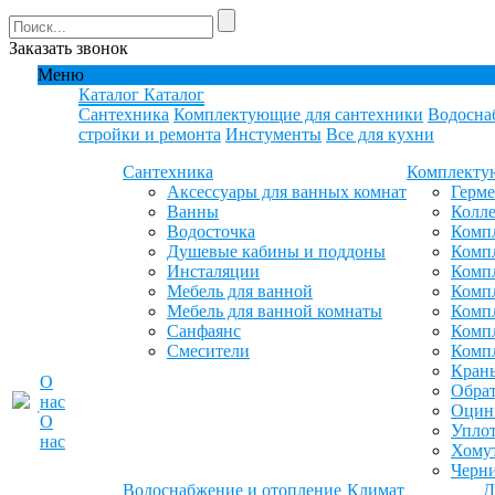
Заказать звонок
Меню
Каталог
Каталог
Сантехника
Комплектующие для сантехники
Водосна
стройки и ремонта
Инстументы
Все для кухни
Сантехника
Комплекту
Аксессуары для ванных комнат
Герм
Ванны
Колле
Водосточка
Компл
Душевые кабины и поддоны
Компл
Инсталяции
Компл
Мебель для ванной
Компл
Мебель для ванной комнаты
Комп
Санфаянс
Комп
Смесители
Комп
Кран
О
Обрат
нас
Оцинк
О
Уплот
нас
Хомут
Черн
Водоснабжение и отопление
Климат
Д