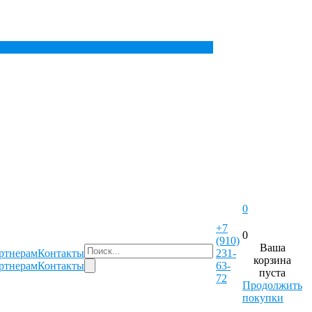
0
+7
0
(910)
Ваша
ртнерам
Контакты
231-
корзина
ртнерам
Контакты
63-
пуста
72
Продолжить
покупки