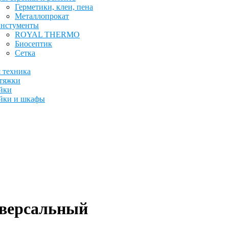
Герметики, клеи, пена
Металлопрокат
нстументы
ROYAL THERMO
Биосептик
Сетка
 техника
тяжки
йки
йки и шкафы
версальный