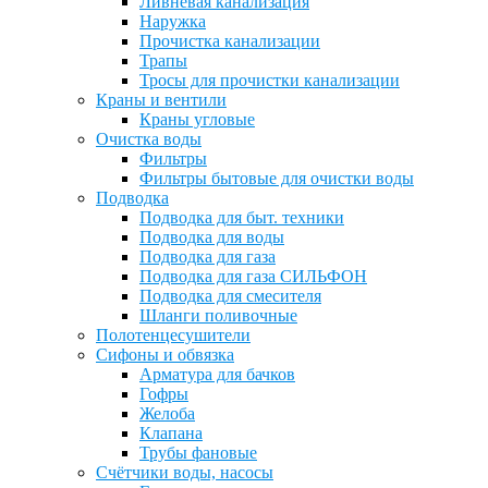
Ливневая канализация
Наружка
Прочистка канализации
Трапы
Тросы для прочистки канализации
Краны и вентили
Краны угловые
Очистка воды
Фильтры
Фильтры бытовые для очистки воды
Подводка
Подводка для быт. техники
Подводка для воды
Подводка для газа
Подводка для газа СИЛЬФОН
Подводка для смесителя
Шланги поливочные
Полотенцесушители
Сифоны и обвязка
Арматура для бачков
Гофры
Желоба
Клапана
Трубы фановые
Счётчики воды, насосы