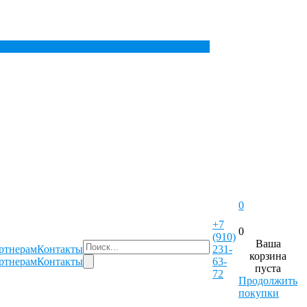
0
+7
0
(910)
Ваша
ртнерам
Контакты
231-
корзина
ртнерам
Контакты
63-
пуста
72
Продолжить
покупки