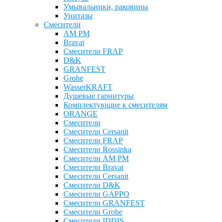
Умывальники, раковины
Унитазы
Смесители
AM PM
Bravat
Cмесители FRAP
D&K
GRANFEST
Grohe
WasserKRAFT
Душевые гарнитуры
Комплектующие к смесителям
ОRANGE
Смесители
Смесители Cersanit
Смесители FRAP
Смесители Rossinka
Смесители AM PM
Смесители Bravat
Смесители Cersanit
Смесители D&K
Смесители GAPPO
Смесители GRANFEST
Смесители Grohe
Смесители IDDIS