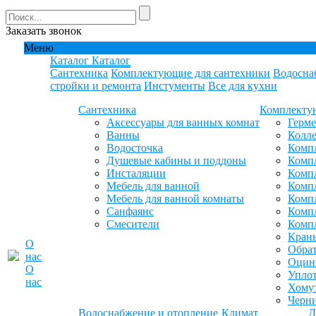
Заказать звонок
Меню
Каталог
Каталог
Сантехника
Комплектующие для сантехники
Водосна
стройки и ремонта
Инстументы
Все для кухни
Сантехника
Комплекту
Аксессуары для ванных комнат
Герм
Ванны
Колле
Водосточка
Компл
Душевые кабины и поддоны
Компл
Инсталяции
Компл
Мебель для ванной
Компл
Мебель для ванной комнаты
Комп
Санфаянс
Комп
Смесители
Комп
Кран
О
Обрат
нас
Оцинк
О
Уплот
нас
Хомут
Черн
Водоснабжение и отопление
Климат
Д