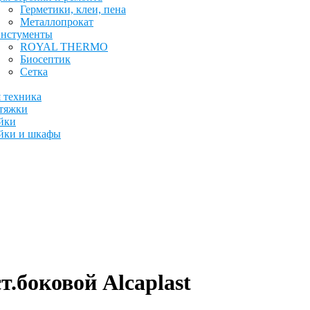
Герметики, клеи, пена
Металлопрокат
нстументы
ROYAL THERMO
Биосептик
Сетка
 техника
тяжки
йки
йки и шкафы
.боковой Alcaplast