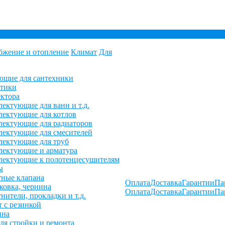
бжение и отопление
Климат
Для
ющие для сантехники
етики
ктора
ектующие для ванн и т.д.
ектующие для котлов
ектующие для радиаторов
ектующие для смесителей
лектующие для труб
лектующие и арматура
лектующие к полотенцесушителям
ы
ные клапана
Оплата
Доставка
Гарантии
Па
овка, чернина
Оплата
Доставка
Гарантии
Па
нители, прокладки и т.д.
 с резинкой
ина
ля стройки и ремонта