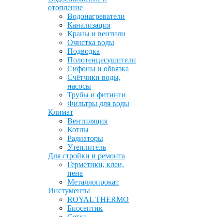
отопление
Водонагреватели
Канализация
Краны и вентили
Очистка воды
Подводка
Полотенцесушители
Сифоны и обвязка
Счётчики воды,
насосы
Трубы и фитинги
Фильтры для воды
Климат
Вентиляция
Котлы
Радиаторы
Утеплитель
Для стройки и ремонта
Герметики, клеи,
пена
Металлопрокат
Инстументы
ROYAL THERMO
Биосептик
Сетка