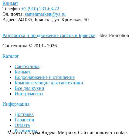
Климат
Телефон
+7 (910) 231-63-72
Эл. почта:
santehmarkett@ya.ru
Адрес:
241035, Брянск г,
ул. Кромская, 50
Разработка и продвижение сайтов в Брянске
- Idea-Promotion
Сантехника © 2013 - 2026
Каталог
Сантехника
Климат
Водоснабжение и отопление
Комплектующие для сантехники
Все для кухни
Инструменты
Информация
Доставка
Гарантии
Оплата
Реквизиты
Мы используем Яндекс.Метрику. Сайт использует cookie-