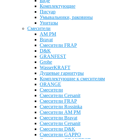
Биде
Комплектующие
Писуар
Умывальники, раковины
Унитазы
Смесители
AM PM
Bravat
Cмесители FRAP
D&K
GRANFEST
Grohe
WasserKRAFT
Душевые гарнитуры
Комплектующие к смесителям
ОRANGE
Смесители
Смесители Cersanit
Смесители FRAP
Смесители Rossinka
Смесители AM PM
Смесители Bravat
Смесители Cersanit
Смесители D&K
Смесители GAPPO