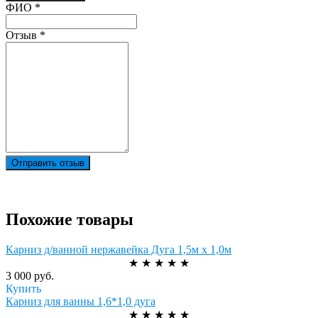
Ваш отзыв был отправлен!
ФИО
*
Отзыв
*
Отправить отзыв
Похожие товары
Карниз д/ванной нержавейка Дуга 1,5м х 1,0м
★
★
★
★
★
3 000 руб.
Купить
Карниз для ванны 1,6*1,0 дуга
★
★
★
★
★