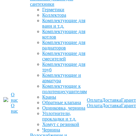
сантехники
Герметики
Коллектора
Комплектующие для
ванн и т.д.
Комплектующие для
котлов
Комплектующие для
радиаторов
Комплектующие для
смесителей
Комплектующие для
труб
Комплектующие и
арматура
Комплектующие к
полотенцесушителям
О
Краны
нас
Оплата
Доставка
Гарант
Обратные клапана
О
Оплата
Доставка
Гарант
Оцинковка, чернина
нас
Уплотнители,
прокладки и т.д.
Хомут с резинкой
Чернина
Водоснабжение и