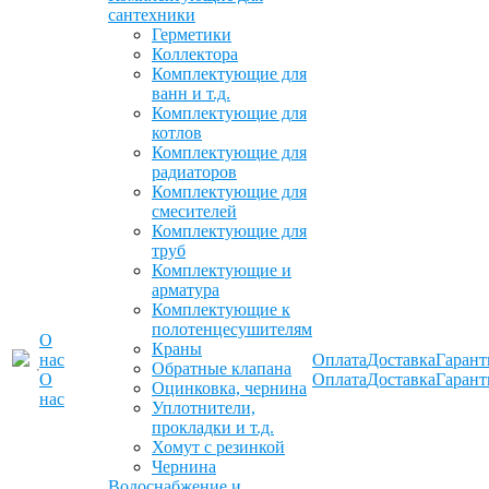
сантехники
Герметики
Коллектора
Комплектующие для
ванн и т.д.
Комплектующие для
котлов
Комплектующие для
радиаторов
Комплектующие для
смесителей
Комплектующие для
труб
Комплектующие и
арматура
Комплектующие к
полотенцесушителям
О
Краны
нас
Оплата
Доставка
Гарант
Обратные клапана
О
Оплата
Доставка
Гарант
Оцинковка, чернина
нас
Уплотнители,
прокладки и т.д.
Хомут с резинкой
Чернина
Водоснабжение и