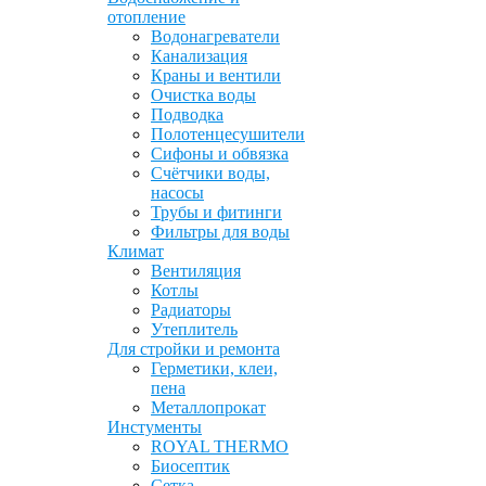
отопление
Водонагреватели
Канализация
Краны и вентили
Очистка воды
Подводка
Полотенцесушители
Сифоны и обвязка
Счётчики воды,
насосы
Трубы и фитинги
Фильтры для воды
Климат
Вентиляция
Котлы
Радиаторы
Утеплитель
Для стройки и ремонта
Герметики, клеи,
пена
Металлопрокат
Инстументы
ROYAL THERMO
Биосептик
Сетка