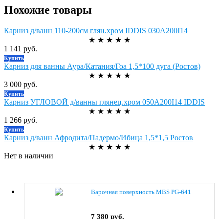
Похожие товары
Карниз д/ванн 110-200см глян.хром IDDIS 030А200I14
★
★
★
★
★
1 141 руб.
Купить
Карниз для ванны Аура/Катания/Гоа 1,5*100 дуга (Ростов)
★
★
★
★
★
3 000 руб.
Купить
Карниз УГЛОВОЙ д/ванны глянец.хром 050A200I14 IDDIS
★
★
★
★
★
1 266 руб.
Купить
Карниз д/ванн Афродита/Падермо/Ибица 1,5*1,5 Ростов
★
★
★
★
★
Нет в наличии
Варочная поверхность MBS PG-641
7 380 руб.