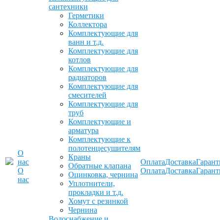
сантехники
Герметики
Коллектора
Комплектующие для
ванн и т.д.
Комплектующие для
котлов
Комплектующие для
радиаторов
Комплектующие для
смесителей
Комплектующие для
труб
Комплектующие и
арматура
Комплектующие к
полотенцесушителям
О
Краны
нас
Оплата
Доставка
Гарант
Обратные клапана
О
Оплата
Доставка
Гарант
Оцинковка, чернина
нас
Уплотнители,
прокладки и т.д.
Хомут с резинкой
Чернина
Водоснабжение и