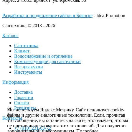
Адрес:
241035, Брянск г,
ул. Кромская, 50
Разработка и продвижение сайтов в Брянске
- Idea-Promotion
Сантехника © 2013 - 2026
Каталог
Сантехника
Климат
Водоснабжение и отопление
Комплектующие для сантехники
Все для кухни
Инструменты
Информация
Доставка
Гарантии
Оплата
Реквизиты
Мы используем Яндекс.Метрику. Сайт использует cookie-
файлы и другие аналогичные технологии. Если, прочитав
Контакты
это сообщение, вы останетесь на сайте, это означает, что вы
не против использования этих технологий. Для получения
+7 (910) 231-63-72
дополнительной информации см.
Подробнее
.