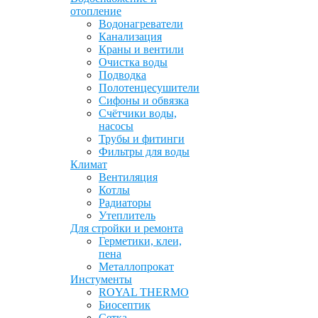
отопление
Водонагреватели
Канализация
Краны и вентили
Очистка воды
Подводка
Полотенцесушители
Сифоны и обвязка
Счётчики воды,
насосы
Трубы и фитинги
Фильтры для воды
Климат
Вентиляция
Котлы
Радиаторы
Утеплитель
Для стройки и ремонта
Герметики, клеи,
пена
Металлопрокат
Инстументы
ROYAL THERMO
Биосептик
Сетка