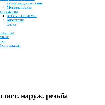
Герметики, клеи, пена
Металлопрокат
нстументы
ROYAL THERMO
Биосептик
Сетка
 техника
тяжки
йки
йки и шкафы
пласт. наруж. резьба