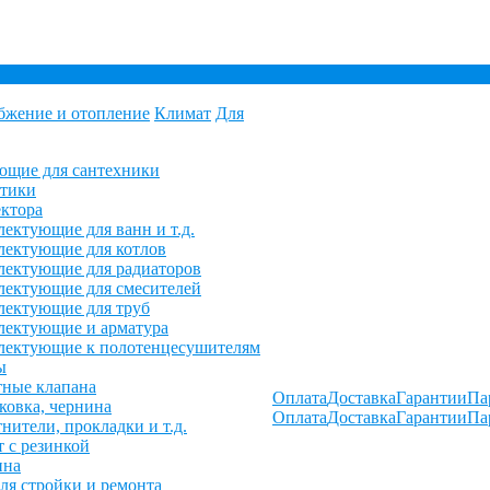
бжение и отопление
Климат
Для
ющие для сантехники
етики
ктора
ектующие для ванн и т.д.
ектующие для котлов
ектующие для радиаторов
ектующие для смесителей
лектующие для труб
лектующие и арматура
лектующие к полотенцесушителям
ы
ные клапана
Оплата
Доставка
Гарантии
Па
овка, чернина
Оплата
Доставка
Гарантии
Па
нители, прокладки и т.д.
 с резинкой
ина
ля стройки и ремонта