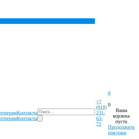
0
+7
0
(910)
Ваша
ртнерам
Контакты
231-
корзина
ртнерам
Контакты
63-
пуста
72
Продолжить
покупки