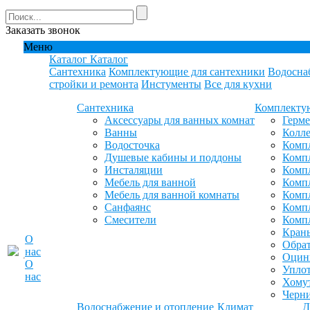
Заказать звонок
Меню
Каталог
Каталог
Сантехника
Комплектующие для сантехники
Водосна
стройки и ремонта
Инстументы
Все для кухни
Сантехника
Комплекту
Аксессуары для ванных комнат
Герм
Ванны
Колле
Водосточка
Компл
Душевые кабины и поддоны
Компл
Инсталяции
Компл
Мебель для ванной
Компл
Мебель для ванной комнаты
Комп
Санфаянс
Комп
Смесители
Комп
Кран
О
Обрат
нас
Оцинк
О
Уплот
нас
Хомут
Черн
Водоснабжение и отопление
Климат
Д