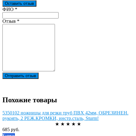
Оставить отзыв
Ваш отзыв был отправлен!
ФИО
*
Отзыв
*
Отправить отзыв
Похожие товары
5350102 ножницы для резки труб ПВХ 42мм, ОБРЕЗИНЕН.
рукоять, 2 РЕЖ.КРОМКИ, инстр.сталь, Sturm!
★
★
★
★
★
685 руб.
Купить