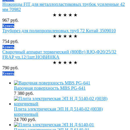
Ножницы FIT для металлопластиковых трубок усиленные 42
мм 70982
★
★
★
★
★
967 руб.
Купить
Труборез для полипропиленовых труб 72 Китай 3509010
★
★
★
★
★
754 руб.
Купить
Сварочный аппарат термический (800Вт) RJQ-Ф20/25/32
FRAP уп.12/1шт.НОВИНКА
★
★
★
★
★
790 руб.
Купить
Варочная поверхность MBS PG-641
7 380 руб.
Плита электрическая ЭП Н Д 5140-02 (0038)
коричневый
24 700 руб.
Плита электрическая ЭП Н Д 6140-01