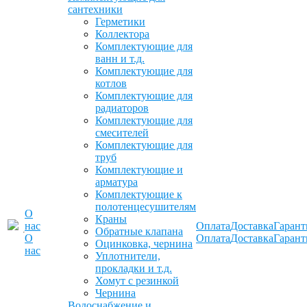
сантехники
Герметики
Коллектора
Комплектующие для
ванн и т.д.
Комплектующие для
котлов
Комплектующие для
радиаторов
Комплектующие для
смесителей
Комплектующие для
труб
Комплектующие и
арматура
Комплектующие к
полотенцесушителям
О
Краны
нас
Оплата
Доставка
Гарант
Обратные клапана
О
Оплата
Доставка
Гарант
Оцинковка, чернина
нас
Уплотнители,
прокладки и т.д.
Хомут с резинкой
Чернина
Водоснабжение и