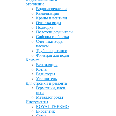
отопление
Водонагреватели
Канализация
Краны и вентили
Очистка воды
Подводка
Полотенцесушители
Сифоны и обвязка
Счётчики воды,
насосы
Трубы и фитинги
Фильтры для воды
Климат
Вентиляция
Котлы
Радиаторы
Утеплитель
Для стройки и ремонта
Герметики, клеи,
пена
Металлопрокат
Инстументы
ROYAL THERMO
Биосептик
Сетка