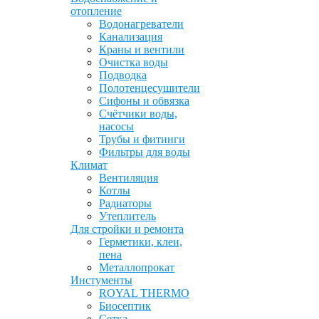
отопление
Водонагреватели
Канализация
Краны и вентили
Очистка воды
Подводка
Полотенцесушители
Сифоны и обвязка
Счётчики воды,
насосы
Трубы и фитинги
Фильтры для воды
Климат
Вентиляция
Котлы
Радиаторы
Утеплитель
Для стройки и ремонта
Герметики, клеи,
пена
Металлопрокат
Инстументы
ROYAL THERMO
Биосептик
Сетка