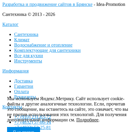
Разработка и продвижение сайтов в Брянске
- Idea-Promotion
Сантехника © 2013 - 2026
Каталог
Сантехника
Климат
Водоснабжение и отопление
Комплектующие для сантехники
Все для кухни
Инструменты
Информация
Доставка
Гарантии
Оплата
Реквизиты
Мы используем Яндекс.Метрику. Сайт использует cookie-
файлы и другие аналогичные технологии. Если, прочитав
Контакты
это сообщение, вы останетесь на сайте, это означает, что вы
не против использования этих технологий. Для получения
+7 (910) 231-63-72
дополнительной информации см.
Подробнее
.
+7 (4832) 57-86-14
+7 (4832) 52-25-81