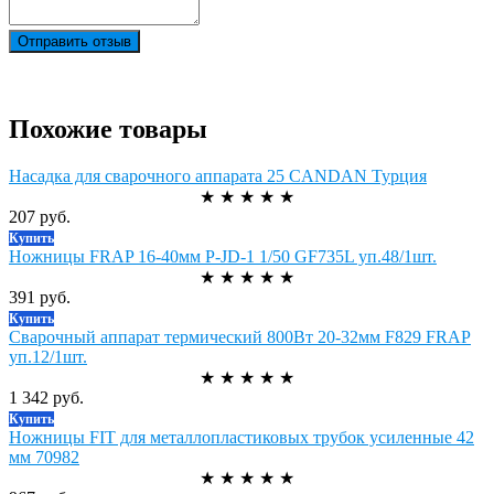
Отправить отзыв
Похожие товары
Насадка для сварочного аппарата 25 CANDAN Турция
★
★
★
★
★
207 руб.
Купить
Ножницы FRAP 16-40мм P-JD-1 1/50 GF735L уп.48/1шт.
★
★
★
★
★
391 руб.
Купить
Сварочный аппарат термический 800Вт 20-32мм F829 FRAP
уп.12/1шт.
★
★
★
★
★
1 342 руб.
Купить
Ножницы FIT для металлопластиковых трубок усиленные 42
мм 70982
★
★
★
★
★