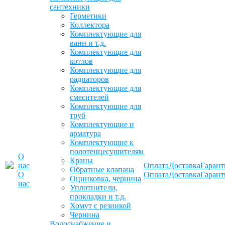
сантехники
Герметики
Коллектора
Комплектующие для
ванн и т.д.
Комплектующие для
котлов
Комплектующие для
радиаторов
Комплектующие для
смесителей
Комплектующие для
труб
Комплектующие и
арматура
Комплектующие к
полотенцесушителям
О
Краны
нас
Оплата
Доставка
Гарант
Обратные клапана
О
Оплата
Доставка
Гарант
Оцинковка, чернина
нас
Уплотнители,
прокладки и т.д.
Хомут с резинкой
Чернина
Водоснабжение и