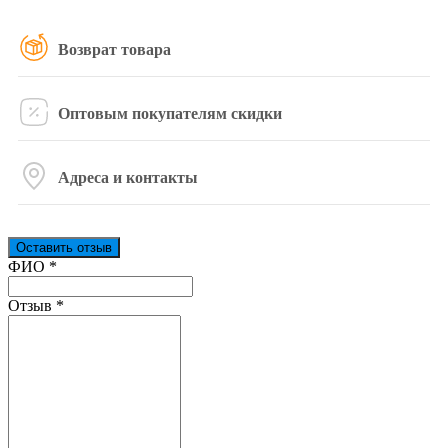
Возврат товара
Оптовым покупателям скидки
Адреса и контакты
Оставить отзыв
Ваш отзыв был отправлен!
ФИО
*
Отзыв
*