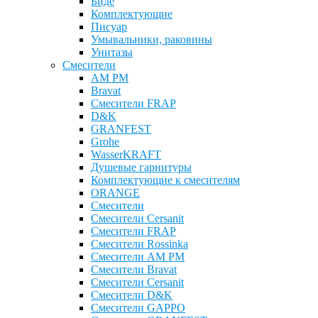
Биде
Комплектующие
Писуар
Умывальники, раковины
Унитазы
Смесители
AM PM
Bravat
Cмесители FRAP
D&K
GRANFEST
Grohe
WasserKRAFT
Душевые гарнитуры
Комплектующие к смесителям
ОRANGE
Смесители
Смесители Cersanit
Смесители FRAP
Смесители Rossinka
Смесители AM PM
Смесители Bravat
Смесители Cersanit
Смесители D&K
Смесители GAPPO