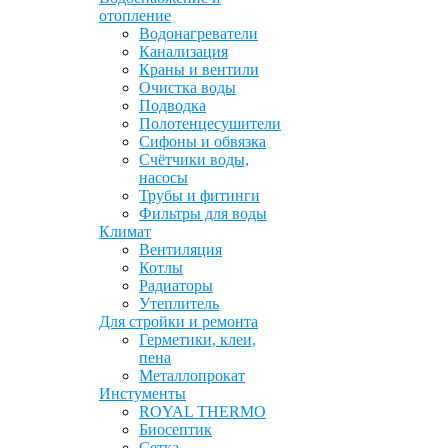
отопление
Водонагреватели
Канализация
Краны и вентили
Очистка воды
Подводка
Полотенцесушители
Сифоны и обвязка
Счётчики воды,
насосы
Трубы и фитинги
Фильтры для воды
Климат
Вентиляция
Котлы
Радиаторы
Утеплитель
Для стройки и ремонта
Герметики, клеи,
пена
Металлопрокат
Инстументы
ROYAL THERMO
Биосептик
Сетка