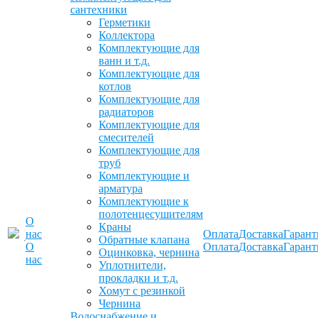
сантехники
Герметики
Коллектора
Комплектующие для
ванн и т.д.
Комплектующие для
котлов
Комплектующие для
радиаторов
Комплектующие для
смесителей
Комплектующие для
труб
Комплектующие и
арматура
Комплектующие к
полотенцесушителям
О
Краны
нас
Оплата
Доставка
Гарант
Обратные клапана
О
Оплата
Доставка
Гарант
Оцинковка, чернина
нас
Уплотнители,
прокладки и т.д.
Хомут с резинкой
Чернина
Водоснабжение и