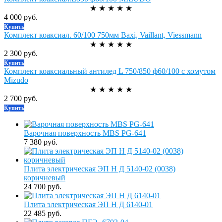
★
★
★
★
★
4 000 руб.
Купить
Комплект коаксиал. 60/100 750мм Baxi, Vaillant, Viessmann
★
★
★
★
★
2 300 руб.
Купить
Комплект коаксиальный антилед L 750/850 ф60/100 с хомутом
Mizudo
★
★
★
★
★
2 700 руб.
Купить
Варочная поверхность MBS PG-641
7 380 руб.
Плита электрическая ЭП Н Д 5140-02 (0038)
коричневый
24 700 руб.
Плита электрическая ЭП Н Д 6140-01
22 485 руб.