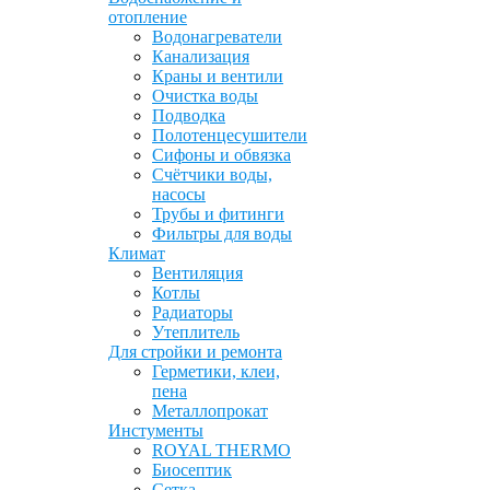
отопление
Водонагреватели
Канализация
Краны и вентили
Очистка воды
Подводка
Полотенцесушители
Сифоны и обвязка
Счётчики воды,
насосы
Трубы и фитинги
Фильтры для воды
Климат
Вентиляция
Котлы
Радиаторы
Утеплитель
Для стройки и ремонта
Герметики, клеи,
пена
Металлопрокат
Инстументы
ROYAL THERMO
Биосептик
Сетка