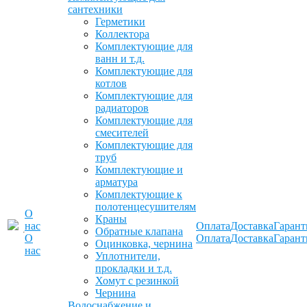
сантехники
Герметики
Коллектора
Комплектующие для
ванн и т.д.
Комплектующие для
котлов
Комплектующие для
радиаторов
Комплектующие для
смесителей
Комплектующие для
труб
Комплектующие и
арматура
Комплектующие к
полотенцесушителям
О
Краны
нас
Оплата
Доставка
Гарант
Обратные клапана
О
Оплата
Доставка
Гарант
Оцинковка, чернина
нас
Уплотнители,
прокладки и т.д.
Хомут с резинкой
Чернина
Водоснабжение и