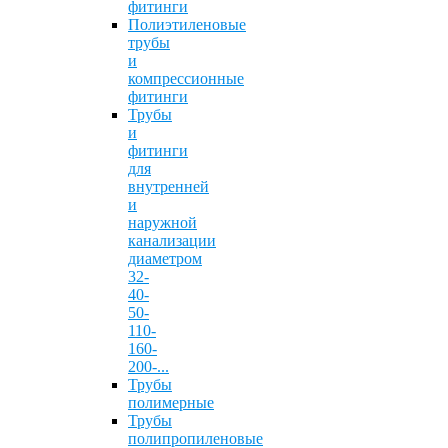
фитинги
Полиэтиленовые
трубы
и
компрессионные
фитинги
Трубы
и
фитинги
для
внутренней
и
наружной
канализации
диаметром
32-
40-
50-
110-
160-
200-...
Трубы
полимерные
Трубы
полипропиленовые