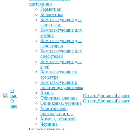
сантехники
Герметики
Коллектора
Комплектующие для
ванн и т.д.
Комплектующие для
котлов
Комплектующие для
радиаторов
Комплектующие для
смесителей
Комплектующие для
труб
Комплектующие и
арматура
Комплектующие к
полотенцесушителям
О
Краны
нас
Оплата
Доставка
Гарант
Обратные клапана
О
Оплата
Доставка
Гарант
Оцинковка, чернина
нас
Уплотнители,
прокладки и т.д.
Хомут с резинкой
Чернина
Водоснабжение и