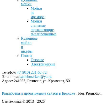
мойки
Мойки
из
мрамора
Мойки
стальные
нержавеющие,
эмалированные
Кухонные
мойки
и
шкафы
Плиты
Газовые
Электрические
Телефон
+7 (910) 231-63-72
Эл. почта:
santehmarkett@ya.ru
Адрес:
241035, Брянск г,
ул. Кромская, 50
Разработка и продвижение сайтов в Брянске
- Idea-Promotion
Сантехника © 2013 - 2026