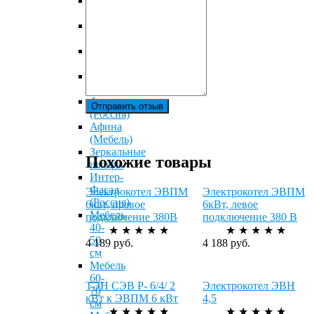
KERAMA
MARAZZI
Misty
(Россия)
ОRANGE
(Россия)
Sanstar
(Россия)
Акватон
Отправить отзыв
(Россия)
Афина
(Мебель)
Зеркальные
Похожие товары
шкафы
Интер-
Фасад
Электрокотел ЭВПМ
Электрокотел ЭВПМ
(Россия)
6квт, правое
6кВт, левое
Мебель
подключение 380В
подключение 380 В
40-
★
★
★
★
★
★
★
★
★
★
50
4 189 руб.
4 188 руб.
см
Купить
Купить
Мебель
60-
ТЭН СЭВ Р- 6/4/ 2
Электрокотел ЭВН
70
кВт к ЭВПМ 6 кВт
4,5
см
★
★
★
★
★
★
★
★
★
★