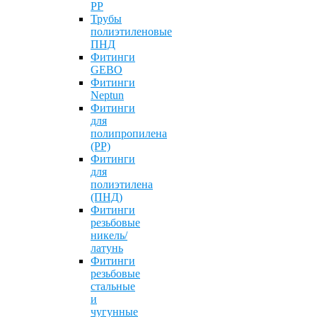
PP
Трубы
полиэтиленовые
ПНД
Фитинги
GEBO
Фитинги
Neptun
Фитинги
для
полипропилена
(PP)
Фитинги
для
полиэтилена
(ПНД)
Фитинги
резьбовые
никель/
латунь
Фитинги
резьбовые
стальные
и
чугунные