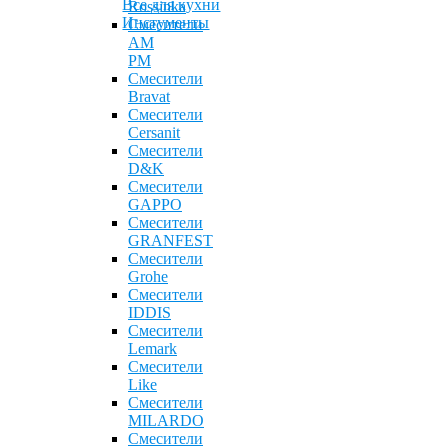
Все для кухни
Rossinka
Инстументы
Смесители
AM
PM
Смесители
Bravat
Смесители
Cersanit
Смесители
D&K
Смесители
GAPPO
Смесители
GRANFEST
Смесители
Grohe
Смесители
IDDIS
Смесители
Lemark
Смесители
Like
Смесители
MILARDO
Смесители