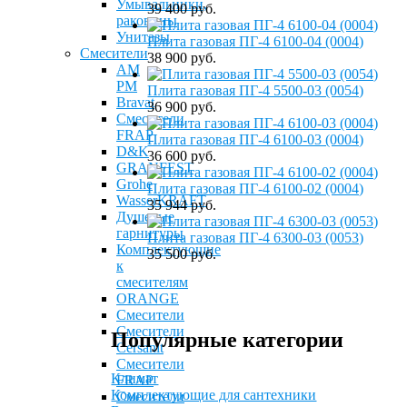
Умывальники,
39 400 руб.
раковины
Унитазы
Плита газовая ПГ-4 6100-04 (0004)
Смесители
38 900 руб.
AM
PM
Плита газовая ПГ-4 5500-03 (0054)
Bravat
36 900 руб.
Cмесители
FRAP
Плита газовая ПГ-4 6100-03 (0004)
D&K
36 600 руб.
GRANFEST
Grohe
Плита газовая ПГ-4 6100-02 (0004)
WasserKRAFT
35 944 руб.
Душевые
гарнитуры
Плита газовая ПГ-4 6300-03 (0053)
Комплектующие
35 500 руб.
к
смесителям
ОRANGE
Смесители
Смесители
Популярные категории
Cersanit
Смесители
Климат
FRAP
Комплектующие для сантехники
Смесители