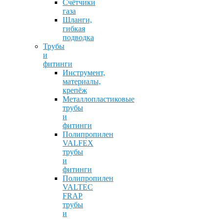
Счётчики
газа
Шланги,
гибкая
подводка
Трубы
и
фитинги
Инструмент,
материалы,
крепёж
Металлопластиковые
трубы
и
фитинги
Полипропилен
VALFEX
трубы
и
фитинги
Полипропилен
VALTEC
FRAP
трубы
и