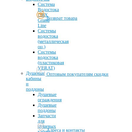
Система
Водостока
ПВХ
Возврат товара
Grand
Line
Системы
водостока
(металлическая
оц.)
Системы
водостока
(пластиковая
VERAT)
Душевые
Оптовым покупателям скидки
кабины
и
поддоны
Душевые
ограждения
Душевые
поддоны
Запчасти
для
душевых
Адреса и контакты
кабин