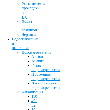
Уплотнители,
прокладки
и
т.д.
Хомут
с
резинкой
Чернина
Водоснабжение
и
отопление
Водонагреватели
Ariston
Atlantic
Газовые
водонагреватели
Проточные
водонагреватели
Электрические
водонагреватели
Канализация
110
40-
32
50