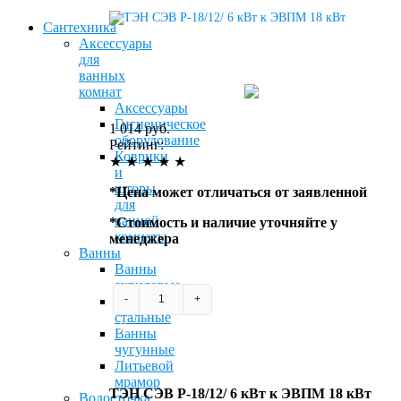
Сантехника
Аксессуары
для
ванных
комнат
Аксессуары
Гигиеническое
1 014 руб.
оборудование
Рейтинг:
Коврики
★
★
★
★
★
и
шторы
*
Цена может отличаться от заявленной
для
ванной
*
Стоимость и наличие уточняйте у
комнаты
менеджера
Ванны
Ванны
акриловые
-
+
Ванны
стальные
Купить
Ванны
чугунные
Литьевой
мрамор
ТЭН СЭВ Р-18/12/ 6 кВт к ЭВПМ 18 кВт
Водосточка