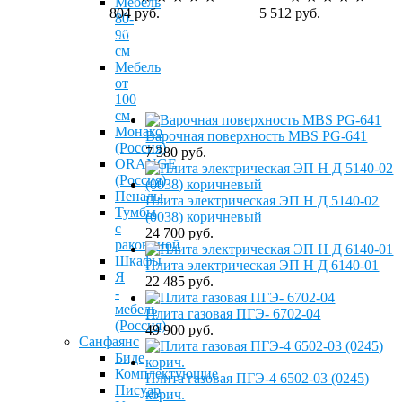
Мебель
804 руб.
5 512 руб.
80-
Купить
Купить
90
см
Мебель
от
100
см
Монако
Варочная поверхность MBS PG-641
(Россия)
7 380 руб.
ОRANGE
(Россия)
Пеналы
Плита электрическая ЭП Н Д 5140-02
Тумбы
(0038) коричневый
с
24 700 руб.
раковиной
Шкафы
Плита электрическая ЭП Н Д 6140-01
Я
22 485 руб.
-
мебель
Плита газовая ПГЭ- 6702-04
(Россия)
49 900 руб.
Санфаянс
Биде
Комплектующие
Плита газовая ПГЭ-4 6502-03 (0245)
Писуар
корич.