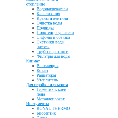
отопление
Водонагреватели
Канализация
Краны и вентили
Очистка воды
Подводка
Полотенцесушители
Сифоны и обвязка
Счётчики воды,
насосы
Трубы и фитинги
Фильтры для воды
Климат
Вентиляция
Котлы
Радиаторы
Утеплитель
Для стройки и ремонта
Герметики, клеи,
пена
Металлопрокат
Инстументы
ROYAL THERMO
Биосептик
Сетка