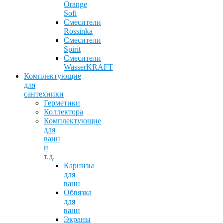
Orange
Sofi
Смесители
Rossinka
Смесители
Spirit
Смесители
WasserKRAFT
Комплектующие
для
сантехники
Герметики
Коллектора
Комплектующие
для
ванн
и
т.д.
Карнизы
для
ванн
Обвязка
для
ванн
Экраны