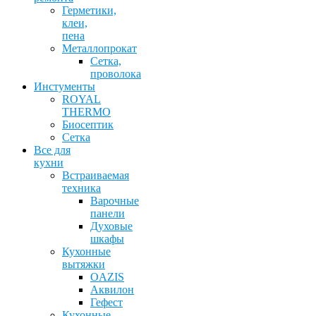
Герметики,
клеи,
пена
Металлопрокат
Сетка,
проволока
Инстументы
ROYAL
THERMO
Биосептик
Сетка
Все для
кухни
Встраиваемая
техника
Варочные
панели
Духовые
шкафы
Кухонные
вытяжки
OAZIS
Аквилон
Гефест
Кухонные