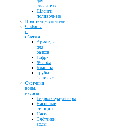
для
смесителя
Шланги
поливочные
Полотенцесушители
Сифоны
и
обвязка
Арматура
для
бачков
Гофры
Желоба
Клапана
Трубы
фановые
Счётчики
воды,
насосы
Гидроаккумуляторы
Насосные
станции
Насосы
Счётчики
воды