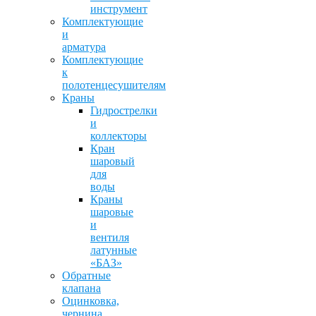
инструмент
Комплектующие
и
арматура
Комплектующие
к
полотенцесушителям
Краны
Гидрострелки
и
коллекторы
Кран
шаровый
для
воды
Краны
шаровые
и
вентиля
латунные
«БАЗ»
Обратные
клапана
Оцинковка,
чернина