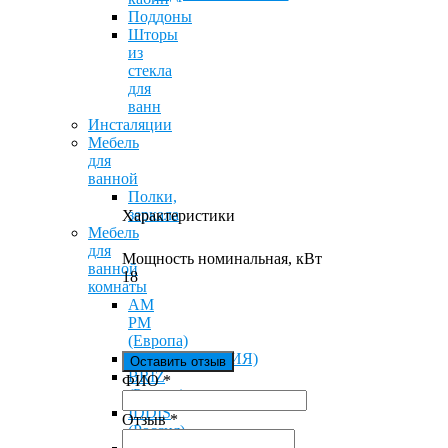
Поддоны
Шторы
из
стекла
для
ванн
Инсталяции
Мебель
для
ванной
Полки,
зеркала
Характеристики
Мебель
для
Мощность номинальная, кВт
ванной
18
комнаты
AM
PM
(Европа)
Aquanet(РОССИЯ)
Оставить отзыв
BRIZ
Ваш отзыв был отправлен!
ФИО
*
(Россия)
IDDIS
Отзыв
*
(Россия)