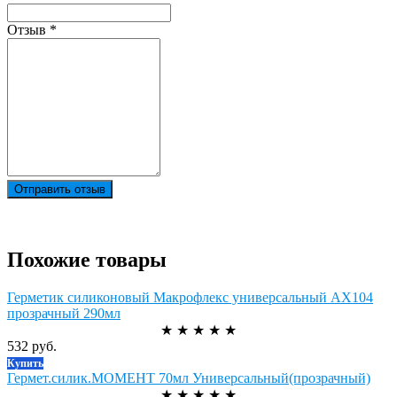
Отзыв
*
Отправить отзыв
Похожие товары
Герметик силиконовый Макрофлекс универсальный АХ104
прозрачный 290мл
★
★
★
★
★
532 руб.
Купить
Гермет.силик.МОМЕНТ 70мл Универсальный(прозрачный)
★
★
★
★
★