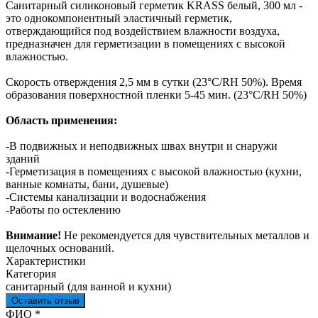
Санитарный силиконовый герметик KRASS белый, 300 мл -
это однокомпонентный эластичный герметик,
отверждающийся под воздействием влажности воздуха,
предназначен для герметизации в помещениях с высокой
влажностью.
Скорость отверждения 2,5 мм в сутки (23°С/RH 50%). Время
образования поверхностной пленки 5-45 мин. (23°С/RH 50%)
Область применения:
-В подвижных и неподвижных швах внутри и снаружи
зданий
-Герметизация в помещениях с высокой влажностью (кухни,
ванные комнаты, бани, душевые)
-Системы канализации и водоснабжения
-Работы по остеклению
Внимание!
Не рекомендуется для чувствительных металлов и
щелочных оснований.
Характеристики
Категория
санитарный (для ванной и кухни)
Оставить отзыв
Ваш отзыв был отправлен!
ФИО
*