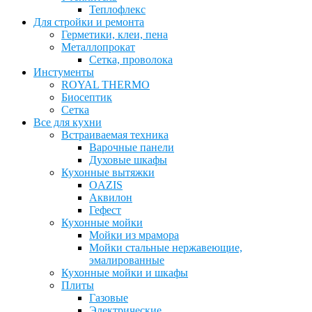
Теплофлекс
Для стройки и ремонта
Герметики, клеи, пена
Металлопрокат
Сетка, проволока
Инстументы
ROYAL THERMO
Биосептик
Сетка
Все для кухни
Встраиваемая техника
Варочные панели
Духовые шкафы
Кухонные вытяжки
OAZIS
Аквилон
Гефест
Кухонные мойки
Мойки из мрамора
Мойки стальные нержавеющие,
эмалированные
Кухонные мойки и шкафы
Плиты
Газовые
Электрические