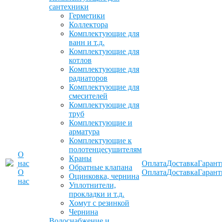
сантехники
Герметики
Коллектора
Комплектующие для
ванн и т.д.
Комплектующие для
котлов
Комплектующие для
радиаторов
Комплектующие для
смесителей
Комплектующие для
труб
Комплектующие и
арматура
Комплектующие к
полотенцесушителям
О
Краны
нас
Оплата
Доставка
Гарант
Обратные клапана
О
Оплата
Доставка
Гарант
Оцинковка, чернина
нас
Уплотнители,
прокладки и т.д.
Хомут с резинкой
Чернина
Водоснабжение и