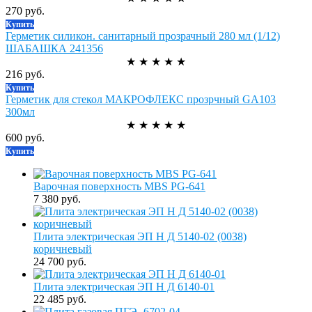
270 руб.
Купить
Герметик силикон. санитарный прозрачный 280 мл (1/12)
ШАБАШКА 241356
★
★
★
★
★
216 руб.
Купить
Герметик для стекол МАКРОФЛЕКС прозрчный GA103
300мл
★
★
★
★
★
600 руб.
Купить
Варочная поверхность MBS PG-641
7 380 руб.
Плита электрическая ЭП Н Д 5140-02 (0038)
коричневый
24 700 руб.
Плита электрическая ЭП Н Д 6140-01
22 485 руб.