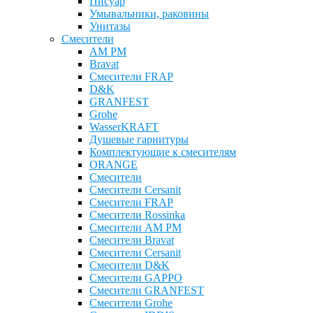
Писуар
Умывальники, раковины
Унитазы
Смесители
AM PM
Bravat
Cмесители FRAP
D&K
GRANFEST
Grohe
WasserKRAFT
Душевые гарнитуры
Комплектующие к смесителям
ОRANGE
Смесители
Смесители Cersanit
Смесители FRAP
Смесители Rossinka
Смесители AM PM
Смесители Bravat
Смесители Cersanit
Смесители D&K
Смесители GAPPO
Смесители GRANFEST
Смесители Grohe