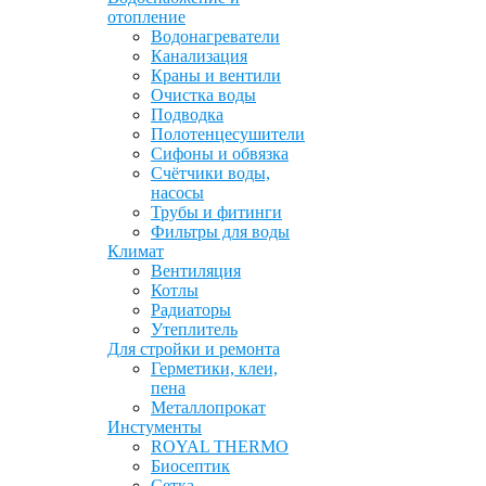
отопление
Водонагреватели
Канализация
Краны и вентили
Очистка воды
Подводка
Полотенцесушители
Сифоны и обвязка
Счётчики воды,
насосы
Трубы и фитинги
Фильтры для воды
Климат
Вентиляция
Котлы
Радиаторы
Утеплитель
Для стройки и ремонта
Герметики, клеи,
пена
Металлопрокат
Инстументы
ROYAL THERMO
Биосептик
Сетка