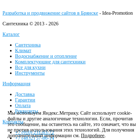
Разработка и продвижение сайтов в Брянске
- Idea-Promotion
Сантехника © 2013 - 2026
Каталог
Сантехника
Климат
Водоснабжение и отопление
Комплектующие для сантехники
Все для кухни
Инструменты
Информация
Доставка
Гарантии
Оплата
Реквизиты
Мы используем Яндекс.Метрику. Сайт использует cookie-
файлы и другие аналогичные технологии. Если, прочитав
Контакты
это сообщение, вы останетесь на сайте, это означает, что вы
не против использования этих технологий. Для получения
+7 (910) 231-63-72
дополнительной информации см.
Подробнее
.
+7 (4832) 57-86-14