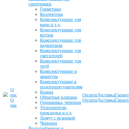
сантехники
Герметики
Коллектора
Комплектующие для
ванн и т.д.
Комплектующие для
котлов
Комплектующие для
радиаторов
Комплектующие для
смесителей
Комплектующие для
труб
Комплектующие и
арматура
Комплектующие к
полотенцесушителям
О
Краны
нас
Оплата
Доставка
Гарант
Обратные клапана
О
Оплата
Доставка
Гарант
Оцинковка, чернина
нас
Уплотнители,
прокладки и т.д.
Хомут с резинкой
Чернина
Водоснабжение и