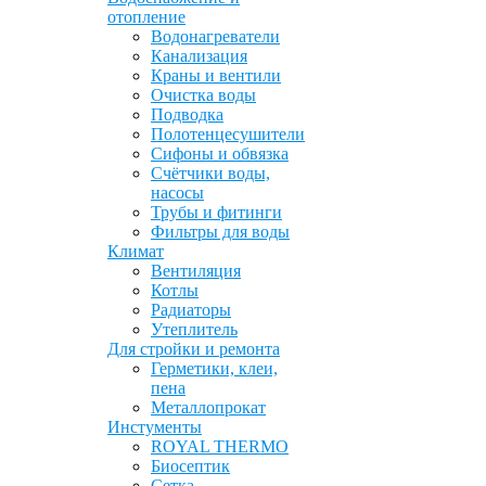
отопление
Водонагреватели
Канализация
Краны и вентили
Очистка воды
Подводка
Полотенцесушители
Сифоны и обвязка
Счётчики воды,
насосы
Трубы и фитинги
Фильтры для воды
Климат
Вентиляция
Котлы
Радиаторы
Утеплитель
Для стройки и ремонта
Герметики, клеи,
пена
Металлопрокат
Инстументы
ROYAL THERMO
Биосептик
Сетка