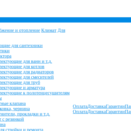
бжение и отопление
Климат
Для
ющие для сантехники
етики
ктора
ектующие для ванн и т.д.
ектующие для котлов
ектующие для радиаторов
ектующие для смесителей
лектующие для труб
лектующие и арматура
лектующие к полотенцесушителям
ы
ные клапана
Оплата
Доставка
Гарантии
Па
овка, чернина
Оплата
Доставка
Гарантии
Па
нители, прокладки и т.д.
 с резинкой
ина
ля стройки и ремонта