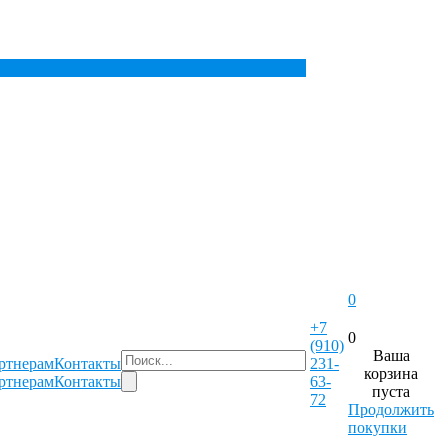
0
+7
0
(910)
Ваша
ртнерам
Контакты
231-
корзина
ртнерам
Контакты
63-
пуста
72
Продолжить
покупки