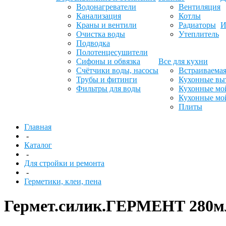
Водонагреватели
Вентиляция
Канализация
Котлы
Краны и вентили
Радиаторы
И
Очистка воды
Утеплитель
Подводка
Полотенцесушители
Сифоны и обвязка
Все для кухни
Счётчики воды, насосы
Встраиваемая
Трубы и фитинги
Кухонные вы
Фильтры для воды
Кухонные мо
Кухонные мо
Плиты
Главная
-
Каталог
-
Для стройки и ремонта
-
Герметики, клеи, пена
Гермет.силик.ГЕРМЕНТ 280мл