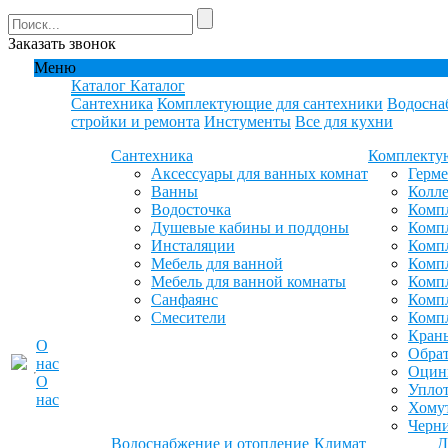
Заказать звонок
Меню
Каталог
Каталог
Сантехника
Комплектующие для сантехники
Водосна
стройки и ремонта
Инстументы
Все для кухни
Сантехника
Комплекту
Аксессуары для ванных комнат
Герм
Ванны
Колле
Водосточка
Компл
Душевые кабины и поддоны
Компл
Инсталяции
Компл
Мебель для ванной
Компл
Мебель для ванной комнаты
Комп
Санфаянс
Комп
Смесители
Комп
Кран
О
Обрат
нас
Оцинк
О
Уплот
нас
Хомут
Черн
Водоснабжение и отопление
Климат
Д